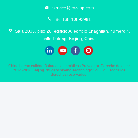
service@cnzasp.com
86-138-10893981
Sala 2005, piso 20, edificio A, edificio Shagnlian, número 4,
calle Fufeng, Beijing, China
China buena calidad Bolardos automáticos Proveedor. Derecho de autor
2024-2026 Beijing Zhuoaoshipeng Technology Co., Ltd. . Todos los
derechos reservados.