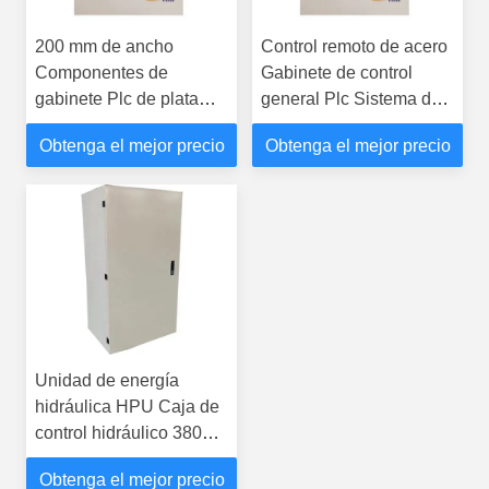
200 mm de ancho
Control remoto de acero
Componentes de
Gabinete de control
gabinete Plc de plata
general Plc Sistema de
Caja de control Plc para
control
Obtenga el mejor precio
Obtenga el mejor precio
uso eléctrico
Unidad de energía
hidráulica HPU Caja de
control hidráulico 380V
Trifase 50/60Hz PLC
Obtenga el mejor precio
integrado