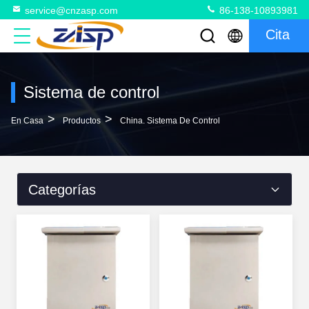
service@cnzasp.com
86-138-10893981
Cita
Sistema de control
>
>
En Casa
Productos
China. Sistema De Control
Categorías