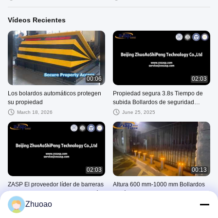
Vídeos Recientes
00:06
02:03
Los bolardos automáticos protegen
Propiedad segura 3.8s Tiempo de
su propiedad
subida Bollardos de seguridad
hidráulica con luz LED
March 18, 2026
June 25, 2025
02:03
00:13
ZASP El proveedor líder de barreras
Altura 600 mm-1000 mm Bollardos
de seguridad vial para la mitigación
hidráulicos ascendentes
de vehículos hostiles en China
automáticos con clasificación IP68
Zhuoao
April 22, 2025
March 11, 2025
para el control de acceso