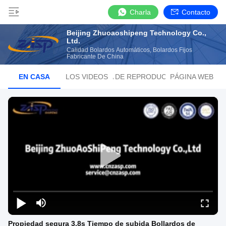
Charla
Contacto
Beijing Zhuoaoshipeng Technology Co.,
Ltd.
Calidad Bolardos Automáticos, Bolardos Fijos
Fabricante De China
EN CASA
LOS VIDEOS
LISTA DE REPRODUCCIÓN
PÁGINA WEB
Propiedad segura 3.8s Tiempo de subida Bollardos de