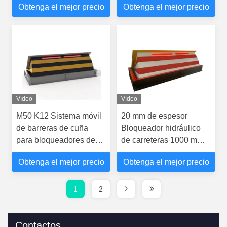
Obtenga el mejor precio
Obtenga el mejor precio
montado en la superficie
Vídeo
Vídeo
M50 K12 Sistema móvil
20 mm de espesor
de barreras de cuña
Bloqueador hidráulico
para bloqueadores de
de carreteras 1000 mm
carreteras IWA PAS
de altura Intercepción
Obtenga el mejor precio
Obtenga el mejor precio
Probado por impacto
poco profunda montada
1
2
Contactos