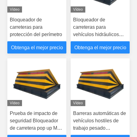
Vídeo
Vídeo
Bloqueador de
Bloqueador de
carreteras para
carreteras para
protección del perímetro
vehículos hidráulicos
para protección del
Obtenga el mejor precio
Obtenga el mejor precio
perímetro Calificación de
seguridad IWA14-1
Vídeo
Vídeo
Prueba de impacto de
Barreras automáticas de
seguridad Bloqueador
vehículos hostiles de
de carretera pop up M50
trabajo pesado
K12 anti choque
Bloqueador de carretera