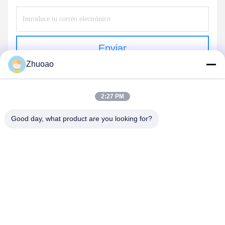
Enviar
Zhuoao
2:27 PM
Good day, what product are you looking for?
BEIJING ZHUOAOSHIPENG TECHNOLOGY
CO., LTD.
service@cnzasp.com
86-138-10893981
Sala 2005, piso 20, edificio A, edificio Shagnlian, número 4,