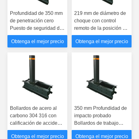
Profundidad de 350 mm
219 mm de diámetro de
de penetración cero
choque con control
Puesto de seguridad de
remoto de la posición de
la entrada Bollardos de
seguridad de
Obtenga el mejor precio
Obtenga el mejor precio
acero galvanizado
estacionamiento
Bollardos de acero al
350 mm Profundidad de
carbono 304 316 con
impacto probado
calificación de accidente
Bollardos de trabajo
antiterrorista
pesado Bollardo de
Obtenga el mejor precio
Obtenga el mejor precio
metal