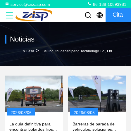
service@cnzasp.com
86-138-10893981
Cita
Noticias
>
En Casa
Beijing Zhuoaoshipeng Technology Co., Ltd. Noticias De La Empresa
2026/08/06
2026/08/05
La guía definitiva para
Barreras de parada de
encontrar bolardos fijos
vehículos: soluciones