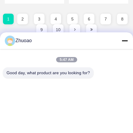
transporte público tienen un
mayor.Las demás:Las nuevas
papel fundamental en la
tecnologías están a la
protección de los espacios
vanguardia de esta evolución,
públicos contra el acceso de
ofreciendoSoluciones
vehículos ...
automáticas de bolardosEn ...
1
2
3
4
5
6
7
8
9
10
Zhuoao
5:47 AM
Good day, what product are you looking for?
BEIJING ZHUOAOSHIPENG TECHNOLOGY
CO., LTD.
service@cnzasp.com
86-138-10893981
Sala 2005, piso 20, edificio A, edificio Shagnlian, número 4,