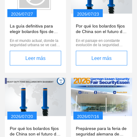
2026/07/27
2026/07/23
La guía definitiva para
Por qué los bolardos fijos
elegir bolardos fijos de
de China son el futuro de
buena calidad para la
las soluciones de
En el mundo actual, donde la
En el paisaje en constante
seguridad urbana
seguridad urbana
seguridad urbana se ve cada
evolución de la seguridad
vez más amenazada por
urbana,los bollardos fijosLas
peligros relacionados con
medidas de protección de los
vehículos, invertir en bolardos
Leer más
espacios públicos y la gestión
Leer más
fijos de buena calidad es
del acceso de los vehículos
esencial. Estas robustas
han demostrado ser
barreras sirven como
indispensables.reducción de
mecanismos de defensa
las emisiones de vehículos
cruciales, protegiendo a
hostiles, el enfoque en el
peatones y propiedades, al
abastecimiento de bolardos ...
tiempo que ...
2026/07/20
2026/07/16
Por qué los bolardos fijos
Prepárese para la feria de
de China son el futuro de
seguridad alemana de