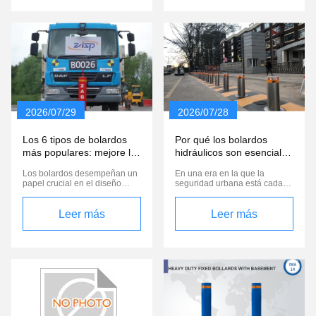
innovadoras soluciones de
dinámicos como eventos,
seguridad con ustedes.Este
obras y espacios públicos.
prestigioso evento promete ser
Características clave
una reunión de referencia
Yo...Configuración rápida: Las
para los ...
barreras temporales de ...
2026/07/29
2026/07/28
Los 6 tipos de bolardos
Por qué los bolardos
más populares: mejore la
hidráulicos son esenciales
seguridad con ZASP
para la seguridad urbana
Los bolardos desempeñan un
En una era en la que la
moderna
papel crucial en el diseño
seguridad urbana está cada
urbano, ya que sirven para
vez más comprometida por las
mejorar la seguridad,
amenazas relacionadas con
gestionar el tráfico y mejorar el
Leer más
los vehículos,con una longitud
Leer más
atractivo estético de los
de más de 20 mmLas barreras
espacios públicos.Ofrecemos
no sólo mejoran la seguridad,
una amplia gama de bolardos
sino que también
adaptados para satisfacer
proporcionan flexibilidad en la
diversas necesidades de
gestión del acceso de los
seguridad y funcionalidadAquí
vehículos.En este capítulo, ...
...