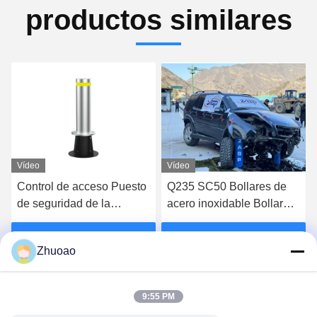
productos similares
Vídeo
Vídeo
Control de acceso Puesto
Q235 SC50 Bollares de
de seguridad de la
acero inoxidable Bollares
entrada de acero carbono
fijos para el control de
en bollares fijos de 350
acceso
Obtenga el mejor precio
Obtenga el mejor precio
Zhuoao
mm de profundidad
9:55 PM