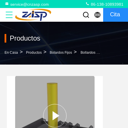
service@cnzasp.com
86-138-10893981
Cita
Productos
>
>
>
En Casa
Productos
Bolardos Fijos
Bollardos De Acero Inoxidable De Trabajo Pesado De 1000 Mm De Altura 219 Mm De Diámetro Bollardos Fijos