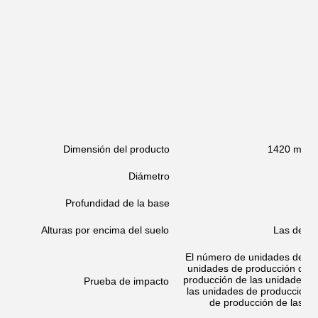
Dimensión del producto
1420 mm*1
Diámetro
L
Profundidad de la base
Alturas por encima del suelo
Las demás
El número de unidades de pro
unidades de producción de l
producción de las unidades d
Prueba de impacto
las unidades de producción 
de producción de las un