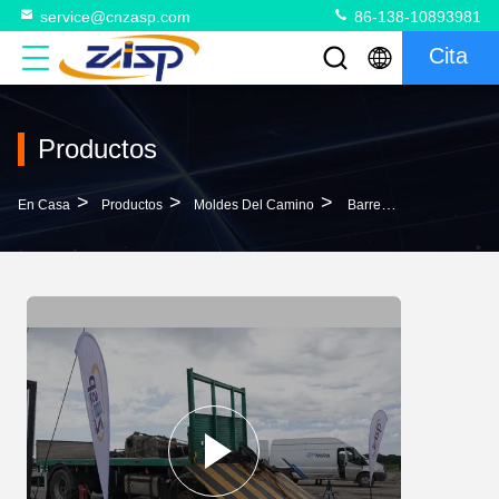
service@cnzasp.com
86-138-10893981
Cita
Productos
>
>
>
En Casa
Productos
Moldes Del Camino
Barrera De Cuña Hidráulica Automática Antiterrorista Con Nivel De Protección IP68