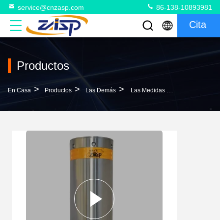
service@cnzasp.com
86-138-10893981
Cita
Productos
>
>
>
En Casa
Productos
Las Demás
Las Medidas De Seguridad Se Aplican A Las Instalaciones De Seguridad De Los Vehículos.