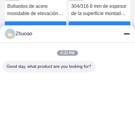
Bollardos de acero
304/316 6 mm de espesor
B
inoxidable de elevación
de la superficie montado
e
de alta seguridad con
Bollards Sistema de
L
certificación CE
bollardo automático
d
Obtenga el mejor precio
Obtenga el mejor precio
Zhuoao
5:22 PM
Good day, what product are you looking for?
BEIJING ZHUOAOSHIPENG TECHNOLOGY
CO., LTD.
service@cnzasp.com
86-138-10893981
Sala 2005, piso 20, edificio A, edificio Shagnlian, número 4,
calle Fufeng, Beijing, China