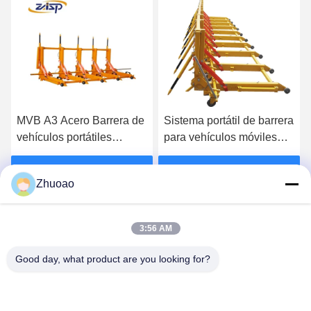
Sistema portátil de barrera
Barrera modular temporal
para vehículos móviles
de vehículos de longitud
con clase de protección
flexible para la industria
amarilla IP68
de la protección
Obtenga el mejor precio
Obtenga el mejor precio
Zhuoao
3:56 AM
Good day, what product are you looking for?
BEIJING ZHUOAOSHIPENG TECHNOLOGY
CO., LTD.