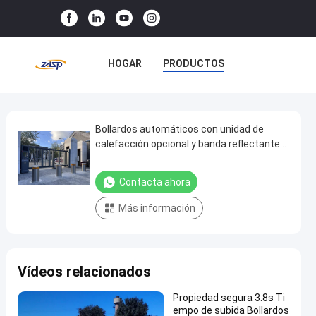
HOGAR
PRODUCTOS
ESPECTÁCULO VR
SOBRE NOSOTROS
Bollardos automáticos con unidad de
Bollardos
calefacción opcional y banda reflectante
automáticos
de varios colores con clasificación IP68
VISITA A LA FÁBRICA
con
Contacta ahora
CONTROL DE CALIDAD
unidad
Más información
de
CONTACTA CON NOSOTROS
calefacción
opcional
NOTICIAS
CASOS
Vídeos relacionados
y
banda
Propiedad segura 3.8s Ti
reflectante
empo de subida Bollardos