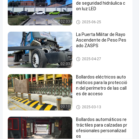
de seguridad hidráulica c
de
on luz LED
varios
Bolardos automáticos
02:03
2025-06-25
colores
con
La Puerta Militar de Rayo
Ascendente de Peso Pes
clasificación
ado ZASPS
IP68
Puerta de haz ascendente
2025-04-27
Contacta
02:03
Bolardos
2025-
1
ahora
automáticos
05-27
vistas
Compartir
Bollardos eléctricos auto
máticos para la protecció
#
n del perímetro de las call
es de acceso
hydraulic
security
Bolardos automáticos
00:10
2025-03-13
bollards
#
Bollardos automáticos re
remote
tráctiles para calzadas pr
control
ofesionales personalizad
os
bollards