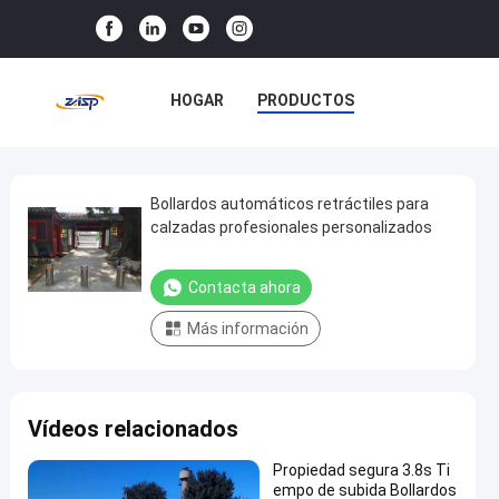
HOGAR
PRODUCTOS
ESPECTÁCULO VR
SOBRE NOSOTROS
Bollardos automáticos retráctiles para
Bollardos
calzadas profesionales personalizados
automáticos
VISITA A LA FÁBRICA
retráctiles
Contacta ahora
CONTROL DE CALIDAD
para
Más información
calzadas
CONTACTA CON NOSOTROS
profesionales
personalizados
NOTICIAS
CASOS
Vídeos relacionados
Contacta
Bolardos
2025-
2
ahora
Propiedad segura 3.8s Ti
automáticos
03-13
vistas
empo de subida Bollardos
Compartir