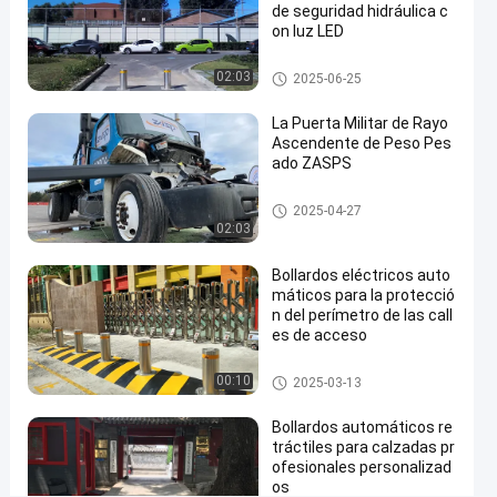
de seguridad hidráulica c
on luz LED
#
hydraulic
Bolardos automáticos
02:03
2025-06-25
security
bollards
La Puerta Militar de Rayo
#
Ascendente de Peso Pes
remote
ado ZASPS
control
Puerta de haz ascendente
bollards
2025-04-27
02:03
#
retractable
Bollardos eléctricos auto
driveway
máticos para la protecció
bollards
n del perímetro de las call
es de acceso
Bolardos automáticos
00:10
L
2025-03-13
o
s
Bollardos automáticos re
Mensajes
tráctiles para calzadas pr
b
Deja un
del
ofesionales personalizad
o
mensaje.
visitante
os
l