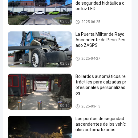
de seguridad hidráulica c
calles
on luz LED
de
Bolardos automáticos
02:03
2025-06-25
acceso
Contacta
La Puerta Militar de Rayo
Ascendente de Peso Pes
Bolardos
2025-
6
ahora
ado ZASPS
automáticos
03-13
vistas
Compartir
Puerta de haz ascendente
2025-04-27
#
02:03
hydraulic
security
Bollardos automáticos re
tráctiles para calzadas pr
bollards
ofesionales personalizad
#
os
remote
control
Bolardos automáticos
00:10
2025-03-13
bollards
#
Los puntos de seguridad
retractable
ascendentes de los vehíc
ulos automatizados
driveway