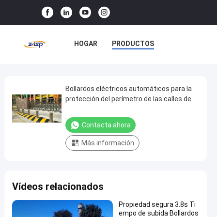
HOGAR
PRODUCTOS
ESPECTÁCULO VR
SOBRE NOSOTROS
Bollardos eléctricos automáticos para la
Bollardos
protección del perímetro de las calles de
eléctricos
acceso
VISITA A LA FÁBRICA
automáticos
Contacta ahora
CONTROL DE CALIDAD
para
Más información
la
CONTACTA CON NOSOTROS
protección
del
NOTICIAS
CASOS
Vídeos relacionados
perímetro
de
Propiedad segura 3.8s Ti
las
empo de subida Bollardos