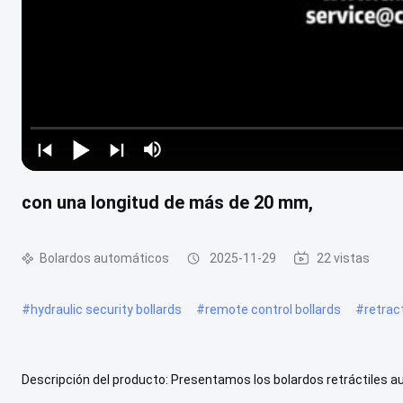
con una longitud de más de 20 mm,
Bolardos automáticos
2025-11-29
22 vistas
#
hydraulic security bollards
#
remote control bollards
#
retrac
Descripción del producto: Presentamos los bolardos retráctiles a
ZhuoAoShiPeng Technology Co., Ltd. Estos sistemas de bolardos m