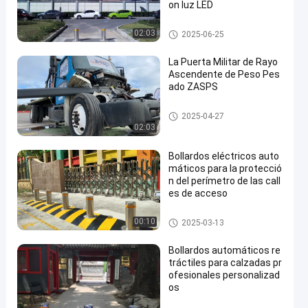
on luz LED
Bolardos automáticos
02:03
2025-06-25
La Puerta Militar de Rayo
Ascendente de Peso Pes
ado ZASPS
Puerta de haz ascendente
2025-04-27
02:03
Bollardos eléctricos auto
máticos para la protecció
n del perímetro de las call
es de acceso
Bolardos automáticos
00:10
2025-03-13
Bollardos automáticos re
tráctiles para calzadas pr
ofesionales personalizad
os