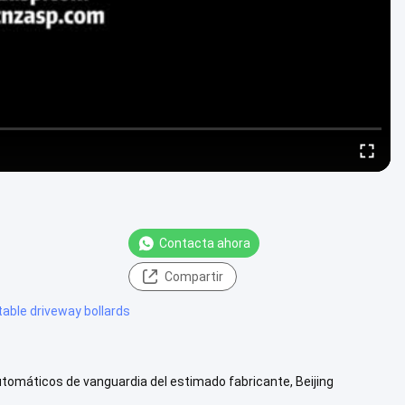
Contacta ahora
Compartir
table driveway bollards
utomáticos de vanguardia del estimado fabricante, Beijing
otorizados est....
Visión más