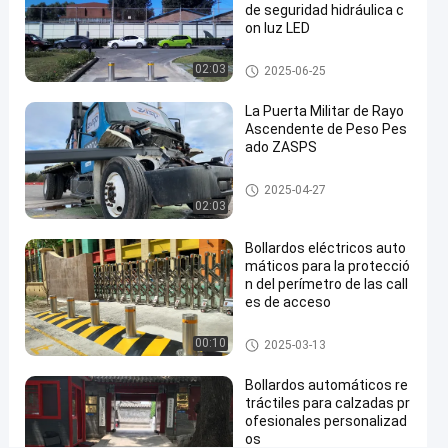
de seguridad hidráulica c
Strip
on luz LED
y
Bolardos automáticos
02:03
2025-06-25
fuente
de
La Puerta Militar de Rayo
Ascendente de Peso Pes
alimentación
ado ZASPS
AC380V/AC220V
Puerta de haz ascendente
2025-04-27
Contacta
02:03
Bolardos
2025-
22
ahora
automáticos
06-11
vistas
Compartir
Bollardos eléctricos auto
máticos para la protecció
#
n del perímetro de las call
es de acceso
hydraulic
security
Bolardos automáticos
00:10
2025-03-13
bollards
#
Bollardos automáticos re
remote
tráctiles para calzadas pr
control
ofesionales personalizad
os
bollards