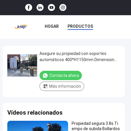
HOGAR
PRODUCTOS
ESPECTÁCULO VR
SOBRE NOSOTROS
Asegure su propiedad con soportes
Asegure
automáticos 400*H1150mm Dimension
su
3M Reflective Strip y fuente de
VISITA A LA FÁBRICA
propiedad
alimentación AC380V/AC220V
Contacta ahora
CONTROL DE CALIDAD
con
Más información
soportes
CONTACTA CON NOSOTROS
automáticos
400*H1150mm
NOTICIAS
CASOS
Vídeos relacionados
Dimension
3M
Propiedad segura 3.8s Ti
Reflective
empo de subida Bollardos