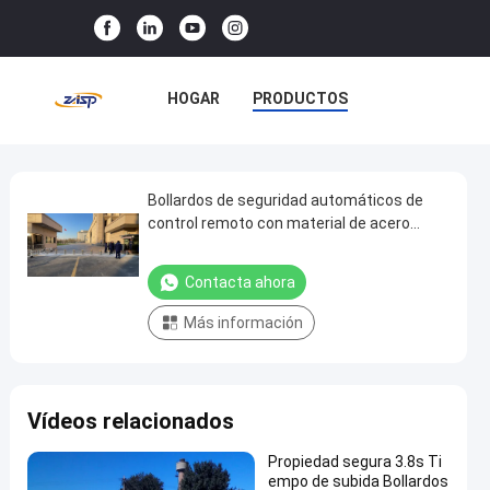
HOGAR
PRODUCTOS
ESPECTÁCULO VR
SOBRE NOSOTROS
Bollardos de seguridad automáticos de
Bollardos
control remoto con material de acero
de
inoxidable 304 316
VISITA A LA FÁBRICA
seguridad
Contacta ahora
CONTROL DE CALIDAD
automáticos
Más información
de
CONTACTA CON NOSOTROS
control
remoto
NOTICIAS
CASOS
Vídeos relacionados
con
material
Propiedad segura 3.8s Ti
de
empo de subida Bollardos