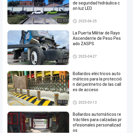
de seguridad hidráulica c
acero
on luz LED
inoxidable
Bolardos automáticos
02:03
2025-06-25
304
316
La Puerta Militar de Rayo
Ascendente de Peso Pes
Contacta
ado ZASPS
Bolardos
2025-
126
ahora
automáticos
03-13
vistas
Puerta de haz ascendente
Compartir
2025-04-27
02:03
#
Bollardos eléctricos auto
hydraulic
máticos para la protecció
security
n del perímetro de las call
bollards
es de acceso
#
remote
Bolardos automáticos
00:10
2025-03-13
control
Bollardos automáticos re
bollards
tráctiles para calzadas pr
#
ofesionales personalizad
retractable
os