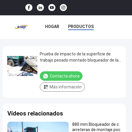
HOGAR
PRODUCTOS
ESPECTÁCULO VR
SOBRE NOSOTROS
Prueba de impacto de la superficie de
Prueba
trabajo pesado montado bloqueador de la
de
carretera hidráulico barrera de cuña
VISITA A LA FÁBRICA
impacto
Contacta ahora
CONTROL DE CALIDAD
de
Más información
la
CONTACTA CON NOSOTROS
superficie
de
NOTICIAS
CASOS
Vídeos relacionados
trabajo
pesado
880 mm Bloqueador de c
montado
arreteras de montaje poc