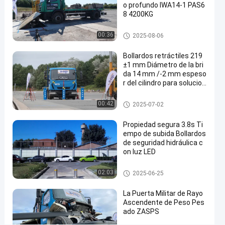
o profundo IWA14-1 PAS6
bloqueador
8 4200KG
de
moldes del camino
00:36
2025-08-06
la
carretera
Bollardos retráctiles 219
±1 mm Diámetro de la bri
hidráulico
da 14 mm /-2 mm espeso
barrera
r del cilindro para solucion
es de seguridad versátile
de
s
Los bollardos extraíbles
00:42
2025-07-02
cuña
Contacta
Propiedad segura 3.8s Ti
moldes
empo de subida Bollardos
2025-
25
ahora
del
de seguridad hidráulica c
03-13
vistas
Compartir
camino
on luz LED
#
Bolardos automáticos
02:03
2025-06-25
road
La Puerta Militar de Rayo
blocker
Ascendente de Peso Pes
system
ado ZASPS
#