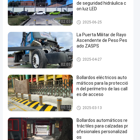
de seguridad hidráulica c
on luz LED
Bolardos automáticos
02:03
2025-06-25
La Puerta Militar de Rayo
Ascendente de Peso Pes
ado ZASPS
Puerta de haz ascendente
2025-04-27
02:03
Bollardos eléctricos auto
máticos para la protecció
n del perímetro de las call
es de acceso
Bolardos automáticos
00:10
2025-03-13
Bollardos automáticos re
tráctiles para calzadas pr
ofesionales personalizad
os