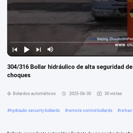
304/316 Bollar hidráulico de alta seguridad de
choques
Bolardos automáticos
2025-06-30
30 vistas
#
hydraulic security bollards
#
remote control bollards
#
retrac