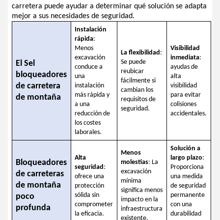
carretera puede ayudar a determinar qué solución se adapta
mejor a sus necesidades de seguridad.
Instalación
rápida
:
Menos
Visibilidad
La flexibilidad
:
excavación
inmediata
:
Se puede
El S
el
conduce a
ayudas de
reubicar
bloqueadores
una
alta
fácilmente si
de carretera
instalación
visibilidad
cambian los
más rápida y
para evitar
de montaña
requisitos de
a una
colisiones
seguridad.
reducción de
accidentales.
los costes
laborales.
Solución a
Menos
Alta
largo plazo
:
Bloqueadores
molestias
: La
seguridad
:
Proporciona
excavación
de carreteras
ofrece una
una medida
mínima
de montaña
protección
de seguridad
significa menos
sólida sin
permanente
poco
impacto en la
comprometer
con una
profunda
infraestructura
la eficacia.
durabilidad
existente.