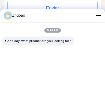
Enviar
Zhuoao
5:24 AM
Good day, what product are you looking for?
BEIJING ZHUOAOSHIPENG TECHNOLOGY
CO., LTD.
service@cnzasp.com
86-138-10893981
Sala 2005, piso 20, edificio A, edificio Shagnlian, número 4,
calle Fufeng, Beijing, China